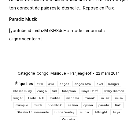
ton concept de paix reste éternelle… Repose en Paix…
Paradiz Muzik
[youtube id= »dhzM7KH8dqE » mode= »normal »
align= »center »]
Catégorie
Congo
,
Musique
Par
jeagleof
22 mars 2014
Étiquettes
afrik
afro
anges
anges afrik
axel
banger
Charnel Play
congo
full
fulloption
Isaya Dofré
Izzby Diamon
knight
Lodia H2O
madiba
mandela
manolo
music
musik
musique
muzik
ndombolo
nelson
option
paradiz
RnB
Shesko L'Emereaude
Stone Warley
studio
T-Knight
Ticya
Vendetta