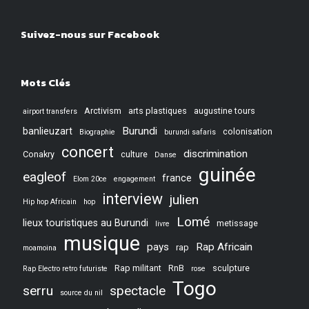
Suivez-nous sur Facebook
Mots Clés
Arctivism
arts plastiques
augustine tours
airport transfers
Burundi
banlieuzart
colonisation
Biographie
burundi safaris
concert
discrimination
Conakry
culture
Danse
guinée
eagleof
france
Elom 20ce
engagement
interview
julien
Hip hop Africain
hop
Lomé
lieux touristiques au Burundi
metissage
livre
musique
pays
Rap Africain
rap
moamoina
Rap militant
RnB
sculpture
Rap Electro retro futuriste
rose
Togo
serru
spectacle
source du nil