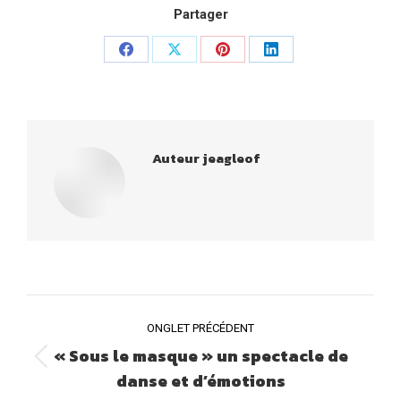
Partager
Share
Share
Share
Share
on
on
on
on
Facebook
X
Pinterest
LinkedIn
Auteur
jeagleof
NAVIGATION
ONGLET PRÉCÉDENT
DE
« Sous le masque » un spectacle de
Onglet
COMMENTAIRE
danse et d’émotions
précédent