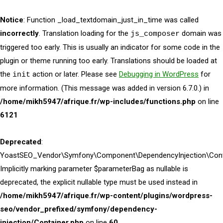
Notice
: Function _load_textdomain_just_in_time was called
incorrectly
. Translation loading for the
domain was
js_composer
triggered too early. This is usually an indicator for some code in the
plugin or theme running too early. Translations should be loaded at
the
action or later. Please see
Debugging in WordPress
for
init
more information. (This message was added in version 6.7.0.) in
/home/mikh5947/afrique.fr/wp-includes/functions.php
on line
6121
Deprecated
:
YoastSEO_Vendor\Symfony\Component\DependencyInjection\Contai
Implicitly marking parameter $parameterBag as nullable is
deprecated, the explicit nullable type must be used instead in
/home/mikh5947/afrique.fr/wp-content/plugins/wordpress-
seo/vendor_prefixed/symfony/dependency-
injection/Container.php
on line
60