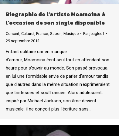
Biographie de l’artiste Moamoina à
l’occasion de son single disponible
Concert
,
Culturel
,
France
,
Gabon
,
Musique
Par
jeagleof
29 septembre 2012
Enfant solitaire car en manque
d’amour, Moamoina écrit seul tout en attendant son
heure pour s’ouvrir au monde. Son passé provoqua
en lui une formidable envie de parler d’amour tandis
que d’autres dans la même situation n’exprimeraient
que tristesses et souffrances. Alors adolescent,
inspiré par Michael Jackson, son âme devient
musicale, il ne conçoit plus l’écriture sans…