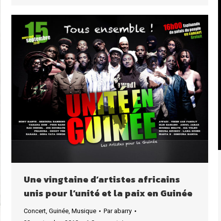
Une vingtaine d’artistes africains
unis pour l’unité et la paix en Guinée
Concert
,
Guinée
,
Musique
Par
abarry