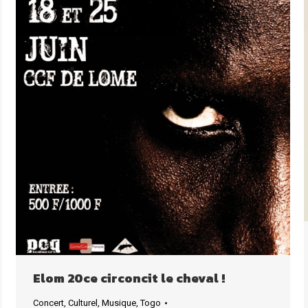
Elom 20ce circoncit le cheval !
Concert
,
Culturel
,
Musique
,
Togo