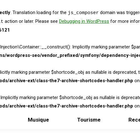
ectly
. Translation loading for the
domain was triggered
js_composer
action or later. Please see
Debugging in WordPress
for more infor
it
6121
on\Container::__construct(): Implicitly marking parameter $parame
ins/wordpress-seo/vendor_prefixed/symfony/dependency-injec
itly marking parameter $shortcode_obj as nullable is deprecated, the
ds/archive-ext/class-the7-archive-shortcodes-handler.php
on 
licitly marking parameter $shortcode_obj as nullable is deprecated,
ds/archive-ext/class-the7-archive-shortcodes-handler.php
on 
Musique
Tourisme
Rece