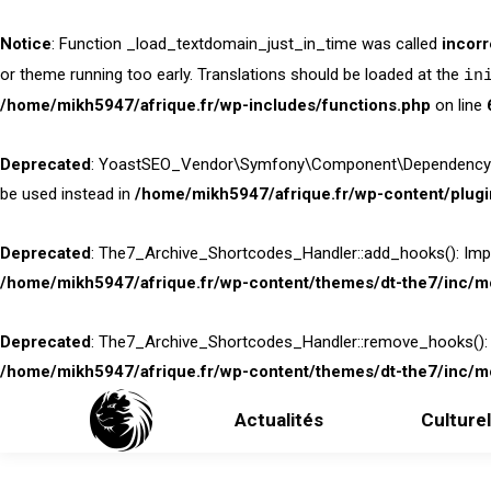
Notice
: Function _load_textdomain_just_in_time was called
incorr
or theme running too early. Translations should be loaded at the
in
/home/mikh5947/afrique.fr/wp-includes/functions.php
on line
Deprecated
: YoastSEO_Vendor\Symfony\Component\DependencyInjecti
be used instead in
/home/mikh5947/afrique.fr/wp-content/plug
Deprecated
: The7_Archive_Shortcodes_Handler::add_hooks(): Implic
/home/mikh5947/afrique.fr/wp-content/themes/dt-the7/inc/mo
Deprecated
: The7_Archive_Shortcodes_Handler::remove_hooks(): Imp
/home/mikh5947/afrique.fr/wp-content/themes/dt-the7/inc/mo
Actualités
Culturel