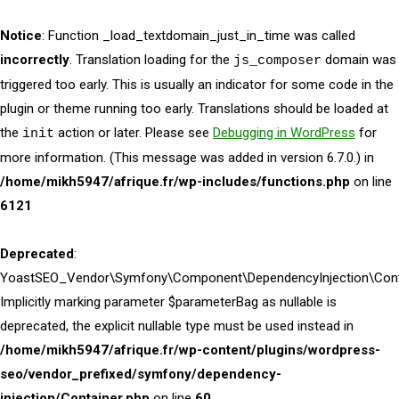
Notice
: Function _load_textdomain_just_in_time was called
incorrectly
. Translation loading for the
domain was
js_composer
triggered too early. This is usually an indicator for some code in the
plugin or theme running too early. Translations should be loaded at
the
action or later. Please see
Debugging in WordPress
for
init
more information. (This message was added in version 6.7.0.) in
/home/mikh5947/afrique.fr/wp-includes/functions.php
on line
6121
Deprecated
:
YoastSEO_Vendor\Symfony\Component\DependencyInjection\Contai
Implicitly marking parameter $parameterBag as nullable is
deprecated, the explicit nullable type must be used instead in
/home/mikh5947/afrique.fr/wp-content/plugins/wordpress-
seo/vendor_prefixed/symfony/dependency-
injection/Container.php
on line
60