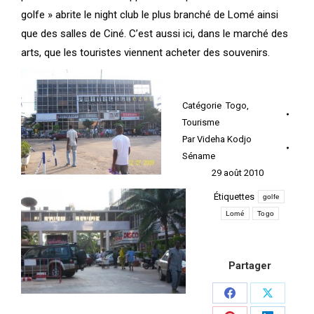
golfe » abrite le night club le plus branché de Lomé ainsi
que des salles de Ciné. C’est aussi ici, dans le marché des
arts, que les touristes viennent acheter des souvenirs.
Catégorie
Togo
,
Tourisme
Par
Videha Kodjo
Séname
29 août 2010
Étiquettes
golfe
Lomé
Togo
Partager
Share
Share