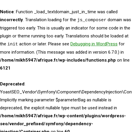
Notice
: Function _load_textdomain_just_in_time was called
incorrectly
. Translation loading for the
domain was
js_composer
triggered too early. This is usually an indicator for some code in the
plugin or theme running too early. Translations should be loaded at
the
action or later. Please see
Debugging in WordPress
for
init
more information. (This message was added in version 6.7.0.) in
/home/mikh5947/afrique.fr/wp-includes/functions.php
on line
6121
Deprecated
:
YoastSEO_Vendor\Symfony\Component\DependencyInjection\Contai
Implicitly marking parameter $parameterBag as nullable is
deprecated, the explicit nullable type must be used instead in
/home/mikh5947/afrique.fr/wp-content/plugins/wordpress-
seo/vendor_prefixed/symfony/dependency-
injection/Container.php
on line
60