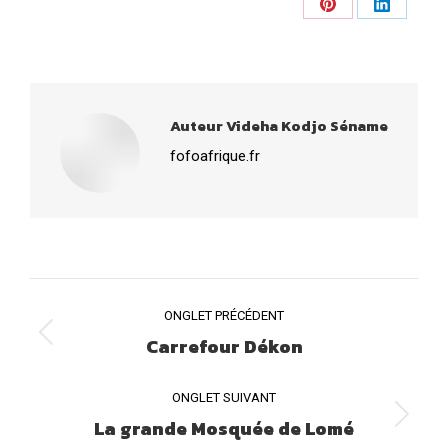
on
on
Share
Share
Facebook
X
on
on
Pinterest
LinkedIn
Auteur
Videha Kodjo Séname
fofoafrique.fr
NAVIGATION
ONGLET PRÉCÉDENT
DE
Carrefour Dékon
Onglet
COMMENTAIRE
précédent
ONGLET SUIVANT
La grande Mosquée de Lomé
Onglet