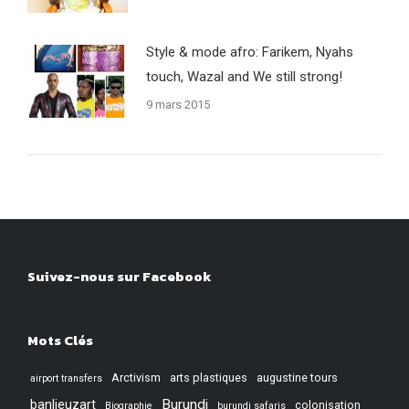
Style & mode afro: Farikem, Nyahs
touch, Wazal and We still strong!
9 mars 2015
Suivez-nous sur Facebook
Mots Clés
Arctivism
arts plastiques
augustine tours
airport transfers
Burundi
banlieuzart
colonisation
Biographie
burundi safaris