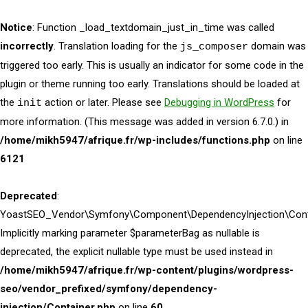
Notice
: Function _load_textdomain_just_in_time was called
incorrectly
. Translation loading for the
domain was
js_composer
triggered too early. This is usually an indicator for some code in the
plugin or theme running too early. Translations should be loaded at
the
action or later. Please see
Debugging in WordPress
for
init
more information. (This message was added in version 6.7.0.) in
/home/mikh5947/afrique.fr/wp-includes/functions.php
on line
6121
Deprecated
:
YoastSEO_Vendor\Symfony\Component\DependencyInjection\Contai
Implicitly marking parameter $parameterBag as nullable is
deprecated, the explicit nullable type must be used instead in
/home/mikh5947/afrique.fr/wp-content/plugins/wordpress-
seo/vendor_prefixed/symfony/dependency-
injection/Container.php
on line
60