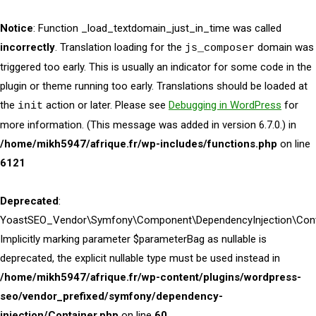
Notice
: Function _load_textdomain_just_in_time was called
incorrectly
. Translation loading for the
domain was
js_composer
triggered too early. This is usually an indicator for some code in the
plugin or theme running too early. Translations should be loaded at
the
action or later. Please see
Debugging in WordPress
for
init
more information. (This message was added in version 6.7.0.) in
/home/mikh5947/afrique.fr/wp-includes/functions.php
on line
6121
Deprecated
:
YoastSEO_Vendor\Symfony\Component\DependencyInjection\Contai
Implicitly marking parameter $parameterBag as nullable is
deprecated, the explicit nullable type must be used instead in
/home/mikh5947/afrique.fr/wp-content/plugins/wordpress-
seo/vendor_prefixed/symfony/dependency-
injection/Container.php
on line
60