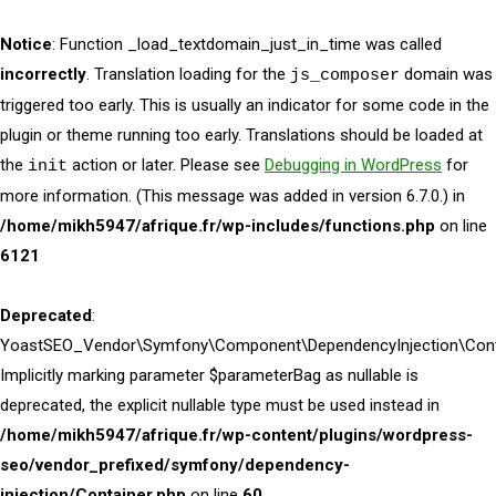
Notice
: Function _load_textdomain_just_in_time was called
incorrectly
. Translation loading for the
domain was
js_composer
triggered too early. This is usually an indicator for some code in the
plugin or theme running too early. Translations should be loaded at
the
action or later. Please see
Debugging in WordPress
for
init
more information. (This message was added in version 6.7.0.) in
/home/mikh5947/afrique.fr/wp-includes/functions.php
on line
6121
Deprecated
:
YoastSEO_Vendor\Symfony\Component\DependencyInjection\Contai
Implicitly marking parameter $parameterBag as nullable is
deprecated, the explicit nullable type must be used instead in
/home/mikh5947/afrique.fr/wp-content/plugins/wordpress-
seo/vendor_prefixed/symfony/dependency-
injection/Container.php
on line
60