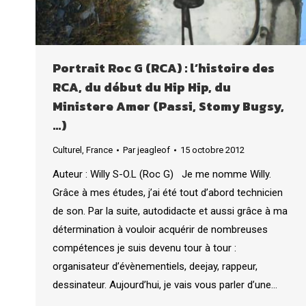
Portrait Roc G (RCA) : l’histoire des
RCA, du début du Hip Hip, du
Ministere Amer (Passi, Stomy Bugsy,
…)
Culturel
,
France
Par
jeagleof
15 octobre 2012
Auteur : Willy S-O.L (Roc G) Je me nomme Willy.
Grâce à mes études, j’ai été tout d’abord technicien
de son. Par la suite, autodidacte et aussi grâce à ma
détermination à vouloir acquérir de nombreuses
compétences je suis devenu tour à tour :
organisateur d’évènementiels, deejay, rappeur,
dessinateur. Aujourd’hui, je vais vous parler d’une…