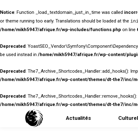
Notice
: Function _load_textdomain_just_in_time was called
incorr
or theme running too early. Translations should be loaded at the
in
/home/mikh5947/afrique.fr/wp-includes/functions.php
on line
Deprecated
: YoastSEO_Vendor\Symfony\Component\DependencyInjecti
be used instead in
/home/mikh5947/afrique.fr/wp-content/plug
Deprecated
: The7_Archive_Shortcodes_Handler::add_hooks(): Implic
/home/mikh5947/afrique.fr/wp-content/themes/dt-the7/inc/mo
Deprecated
: The7_Archive_Shortcodes_Handler::remove_hooks(): Imp
/home/mikh5947/afrique.fr/wp-content/themes/dt-the7/inc/mo
Actualités
Culturel