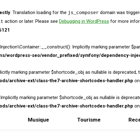
ectly
. Translation loading for the
domain was triggered
js_composer
action or later. Please see
Debugging in WordPress
for more infor
it
6121
on\Container::__construct(): Implicitly marking parameter $parame
ins/wordpress-seo/vendor_prefixed/symfony/dependency-injec
itly marking parameter $shortcode_obj as nullable is deprecated, the
ds/archive-ext/class-the7-archive-shortcodes-handler.php
on 
licitly marking parameter $shortcode_obj as nullable is deprecated,
ds/archive-ext/class-the7-archive-shortcodes-handler.php
on 
Musique
Tourisme
Rece