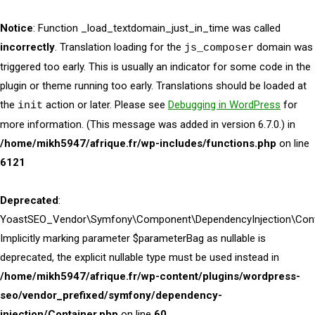
Notice
: Function _load_textdomain_just_in_time was called
incorrectly
. Translation loading for the
domain was
js_composer
triggered too early. This is usually an indicator for some code in the
plugin or theme running too early. Translations should be loaded at
the
action or later. Please see
Debugging in WordPress
for
init
more information. (This message was added in version 6.7.0.) in
/home/mikh5947/afrique.fr/wp-includes/functions.php
on line
6121
Deprecated
:
YoastSEO_Vendor\Symfony\Component\DependencyInjection\Contai
Implicitly marking parameter $parameterBag as nullable is
deprecated, the explicit nullable type must be used instead in
/home/mikh5947/afrique.fr/wp-content/plugins/wordpress-
seo/vendor_prefixed/symfony/dependency-
injection/Container.php
on line
60