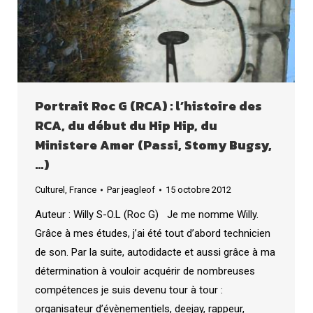
Portrait Roc G (RCA) : l’histoire des
RCA, du début du Hip Hip, du
Ministere Amer (Passi, Stomy Bugsy,
…)
Culturel
,
France
Par
jeagleof
15 octobre 2012
Auteur : Willy S-O.L (Roc G) Je me nomme Willy.
Grâce à mes études, j’ai été tout d’abord technicien
de son. Par la suite, autodidacte et aussi grâce à ma
détermination à vouloir acquérir de nombreuses
compétences je suis devenu tour à tour :
organisateur d’évènementiels, deejay, rappeur,