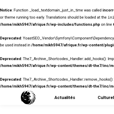
Notice
: Function _load_textdomain_just_in_time was called
incorr
or theme running too early. Translations should be loaded at the
in
/home/mikh5947/afrique.fr/wp-includes/functions.php
on line
Deprecated
: YoastSEO_Vendor\Symfony\Component\DependencyInjecti
be used instead in
/home/mikh5947/afrique.fr/wp-content/plug
Deprecated
: The7_Archive_Shortcodes_Handler::add_hooks(): Implic
/home/mikh5947/afrique.fr/wp-content/themes/dt-the7/inc/mo
Deprecated
: The7_Archive_Shortcodes_Handler::remove_hooks(): Imp
/home/mikh5947/afrique.fr/wp-content/themes/dt-the7/inc/mo
Actualités
Culturel