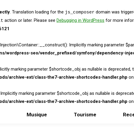
ectly
. Translation loading for the
domain was triggered
js_composer
action or later. Please see
Debugging in WordPress
for more infor
it
6121
on\Container::__construct(): Implicitly marking parameter $parame
ins/wordpress-seo/vendor_prefixed/symfony/dependency-injec
itly marking parameter $shortcode_obj as nullable is deprecated, the
ds/archive-ext/class-the7-archive-shortcodes-handler.php
on 
licitly marking parameter $shortcode_obj as nullable is deprecated,
ds/archive-ext/class-the7-archive-shortcodes-handler.php
on 
Musique
Tourisme
Rece