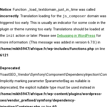
Notice
: Function _load_textdomain_just_in_time was called
incorrectly
. Translation loading for the
domain was
js_composer
triggered too early. This is usually an indicator for some code in the
plugin or theme running too early. Translations should be loaded at
the
action or later. Please see
Debugging in WordPress
for
init
more information. (This message was added in version 6.7.0.) in
/home/mikh5947/afrique.fr/wp-includes/functions.php
on line
6121
Deprecated
:
YoastSEO_Vendor\Symfony\Component\DependencyInjection\Contai
Implicitly marking parameter $parameterBag as nullable is
deprecated, the explicit nullable type must be used instead in
/home/mikh5947/afrique.fr/wp-content/plugins/wordpress-
seo/vendor_prefixed/symfony/dependency-
injection/Container.php
on line
60